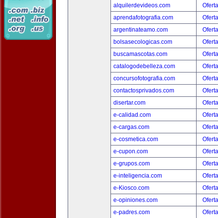
alquilerdevideos.com
Ofert
aprendafotografia.com
Ofert
argentinateamo.com
Ofert
bolsasecologicas.com
Ofert
buscamascotas.com
Ofert
catalogodebelleza.com
Ofert
concursofotografia.com
Ofert
contactosprivados.com
Ofert
disertar.com
Ofert
e-calidad.com
Ofert
e-cargas.com
Ofert
e-cosmetica.com
Ofert
e-cupon.com
Ofert
e-grupos.com
Ofert
e-inteligencia.com
Ofert
e-Kiosco.com
Ofert
e-opiniones.com
Ofert
e-padres.com
Ofert