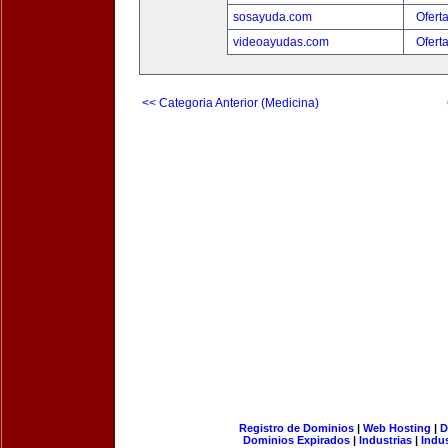
sosayuda.com
Ofert
videoayudas.com
Ofert
<< Categoria Anterior (Medicina)
Registro de Dominios
|
Web Hosting
|
D
Dominios Expirados
|
Industrias
|
Indu