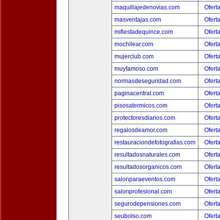
maquillajedenovias.com
Ofert
masventajas.com
Ofert
mifiestadequince.com
Ofert
mochilear.com
Ofert
mujerclub.com
Ofert
muyfamoso.com
Ofert
normasdeseguridad.com
Ofert
paginacentral.com
Ofert
pisosatermicos.com
Ofert
protectoresdiarios.com
Ofert
regalosdeamor.com
Ofert
restauraciondefotografias.com
Ofert
resultadosnaturales.com
Ofert
resultadosorganicos.com
Ofert
salonparaeventos.com
Ofert
salonprofesional.com
Ofert
segurodepensiones.com
Ofert
seubolso.com
Ofert