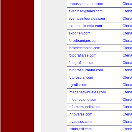
enbuscadelamor.com
Ofert
eventosdigitales.com
Ofert
eventosintegrales.com
Ofert
expomultimedia.com
Ofert
exponen.com
Ofert
forodeamigos.com
Ofert
foroelectronica.com
Ofert
fotografiarse.com
Ofert
fotografiate.com
Ofert
fotografiaurbana.com
Ofert
futurosolar.com
Ofert
i-gratis.com
Ofert
imagenesvirtuales.com
Ofert
infodirectorio.com
Ofert
informemundial.com
Ofert
innovarse.com
Ofert
lavapisos.com
Ofert
listabrasil.com
Ofert