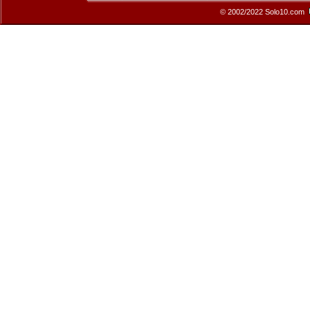
© 2002/2022 Solo10.com