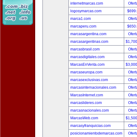
internetmarcas.com
Ofert
logosymarcas.com
$699
marca1.com
Ofert
marcaperu.com
$650
marcasargentina.com
Ofert
marcasargentinas.com
$1,70
marcasbrasil.com
Ofert
marcasdigitales.com
Ofert
MarcasEnVenta.com
$3,00
marcaseuropa.com
Ofert
marcasexclusivas.com
Ofert
marcasinternacionales.com
Ofert
MarcasInternet.com
Ofert
marcaslideres.com
Ofert
marcasnacionales.com
Ofert
MarcasWeb.com
$1,50
marcasyfranquicias.com
Ofert
posicionamientodemarcas.com
Ofert