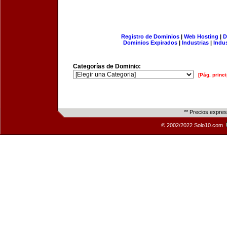
Registro de Dominios
|
Web Hosting
|
D
Dominios Expirados
|
Industrias
|
Indu
Categorías de Dominio:
[Pág. princi
** Precios expre
© 2002/2022 Solo10.com