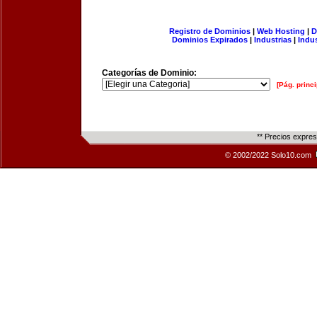
Registro de Dominios
|
Web Hosting
|
D
Dominios Expirados
|
Industrias
|
Indu
Categorías de Dominio:
[Pág. princi
** Precios expre
© 2002/2022 Solo10.com