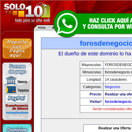
forosdenegoci
El dueño de este dominio lo ha
Mayusculas:
FOROSDENEGO
Minusculas:
forosdenegocio.
Longitud:
14 caracteres
Categorias:
Negocios
Precio:
Realizar una ofe
Visitar!
forosdenegocio
Serán consideradas ofer
Realizar una Oferta