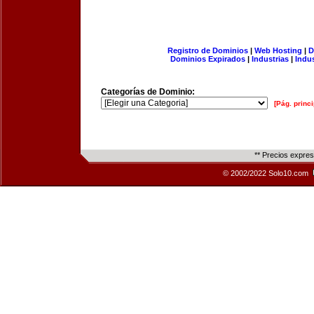
Registro de Dominios
|
Web Hosting
|
D
Dominios Expirados
|
Industrias
|
Indu
Categorías de Dominio:
[Pág. princi
** Precios expre
© 2002/2022 Solo10.com