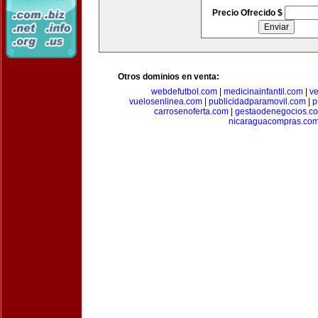
Precio Ofrecido $
Otros dominios en venta:
webdefutbol.com
|
medicinainfantil.com
|
v
vuelosenlinea.com
|
publicidadparamovil.com
|
p
carrosenoferta.com
|
gestaodenegocios.c
nicaraguacompras.co