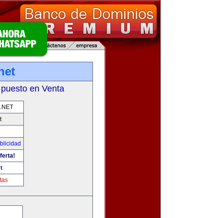
net
 puesto en Venta
.NET
t
blicidad
ferta!
t
tas