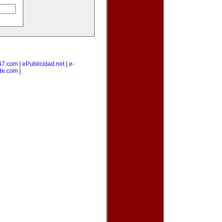
47.com
|
ePublicidad.net
|
e-
de.com
|