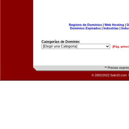
Registro de Dominios
|
Web Hosting
|
D
Dominios Expirados
|
Industrias
|
Indu
Categorías de Dominio:
[Pág. princi
** Precios expre
© 2002/2022 Solo10.com