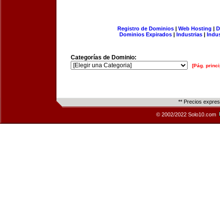
Registro de Dominios
|
Web Hosting
|
D
Dominios Expirados
|
Industrias
|
Indu
Categorías de Dominio:
[Pág. princi
** Precios expre
© 2002/2022 Solo10.com