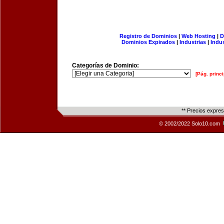
Registro de Dominios
|
Web Hosting
|
D
Dominios Expirados
|
Industrias
|
Indu
Categorías de Dominio:
[Pág. princi
** Precios expre
© 2002/2022 Solo10.com