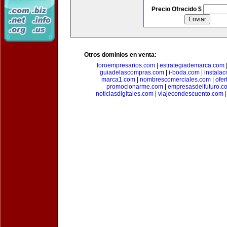
Precio Ofrecido $
Otros dominios en venta:
foroempresarios.com
|
estrategiademarca.com
guiadelascompras.com
|
i-boda.com
|
instala
marca1.com
|
nombrescomerciales.com
|
ofe
promocionarme.com
|
empresasdelfuturo.c
noticiasdigitales.com
|
viajecondescuento.com