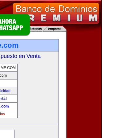
e.com
 puesto en Venta
RME.COM
.com
licidad
rta!
e.com
tas