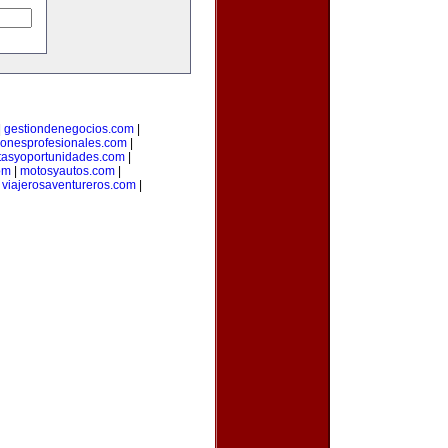
|
gestiondenegocios.com
|
cionesprofesionales.com
|
rtasyoportunidades.com
|
om
|
motosyautos.com
|
|
viajerosaventureros.com
|