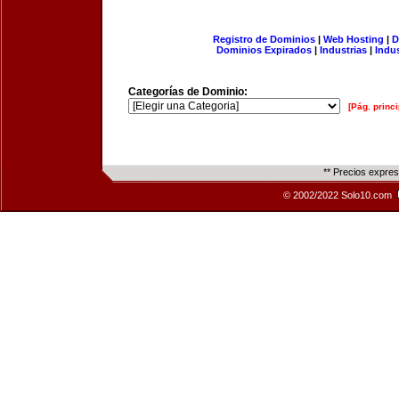
Registro de Dominios
|
Web Hosting
|
D
Dominios Expirados
|
Industrias
|
Indu
Categorías de Dominio:
[Pág. princi
** Precios expre
© 2002/2022 Solo10.com