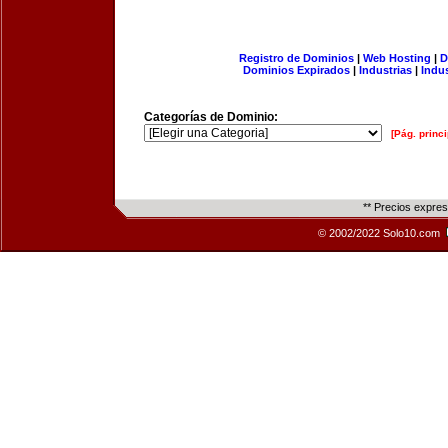
Registro de Dominios
|
Web Hosting
|
D
Dominios Expirados
|
Industrias
|
Indu
Categorías de Dominio:
[Pág. princi
** Precios expre
© 2002/2022 Solo10.com