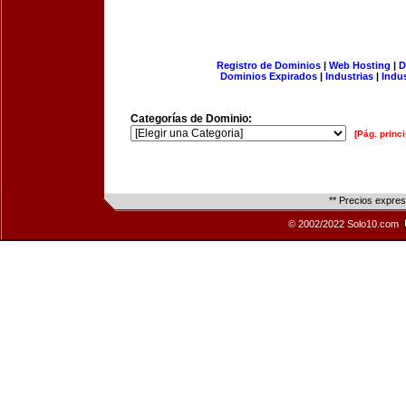
Registro de Dominios
|
Web Hosting
|
D
Dominios Expirados
|
Industrias
|
Indu
Categorías de Dominio:
[Pág. princi
** Precios expre
© 2002/2022 Solo10.com