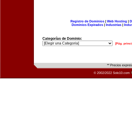
Registro de Dominios
|
Web Hosting
|
D
Dominios Expirados
|
Industrias
|
Indu
Categorías de Dominio:
[Pág. princi
** Precios expre
© 2002/2022 Solo10.com