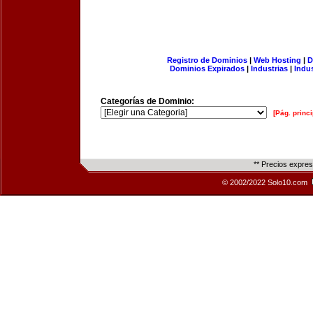
Registro de Dominios
|
Web Hosting
|
D
Dominios Expirados
|
Industrias
|
Indu
Categorías de Dominio:
[Pág. princi
** Precios expre
© 2002/2022 Solo10.com